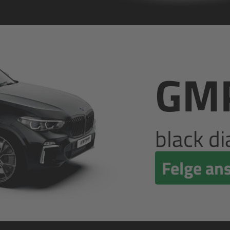
GM
black d
Felge an