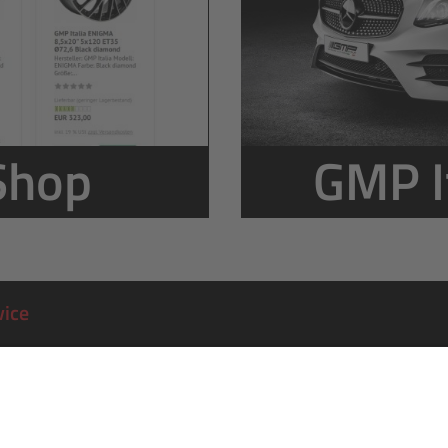
Shop
GMP I
vice
 Service erreichen Sie Montags bis Freitags von 8:00 bis 17:00 Uh
e:
+49 201 36403-0