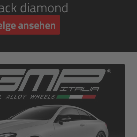
lack diamond
elge ansehen