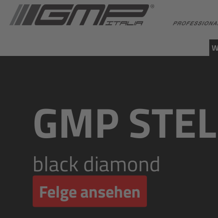
W
GMP STE
black diamond
Felge ansehen