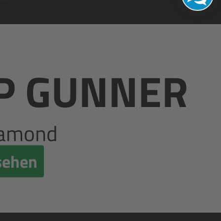
P GUNNER
iamond
sehen