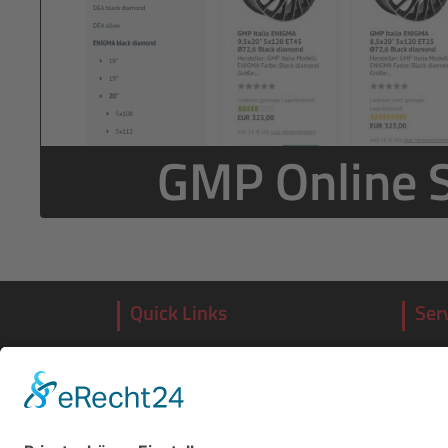
GMP Online 
Quick Links
Ser
Unsern
Willkommen
Felgen
Hotlin
Gutachten