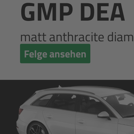
GMP DEA
matt anthracite dia
Felge ansehen