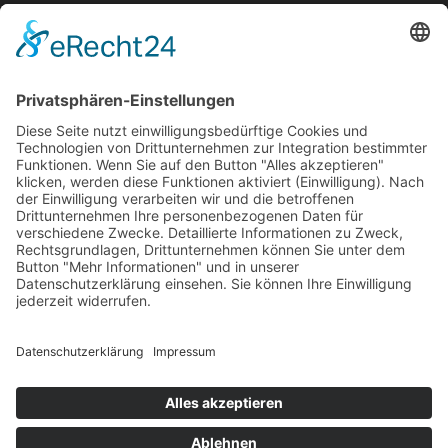
Gutachten
Service
Unsern Service erreichen Sie Montags bis Freitags von 8:00
bis 17:00 Uhr:
Hotline:
+49 201 36403-0
E-Mail:
info@tomason.de
Informationen
Über uns
Impressum
Datenschutzerklärung
Barrierefreiheit
Allgemeine Geschäftsbedingungen