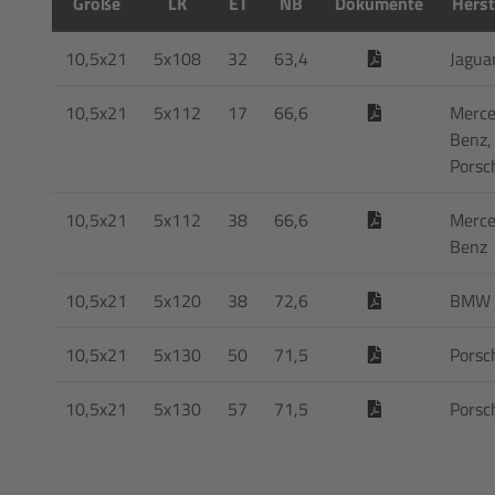
Größe
LK
ET
NB
Dokumente
Herst
10,5x21
5x108
32
63,4
Jagua
10,5x21
5x112
17
66,6
Merce
Benz,
Porsc
10,5x21
5x112
38
66,6
Merce
Benz
10,5x21
5x120
38
72,6
BMW
10,5x21
5x130
50
71,5
Porsc
10,5x21
5x130
57
71,5
Porsc