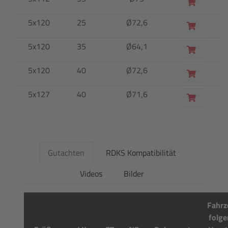
5x120
25
Ø72,6
5x120
35
Ø64,1
5x120
40
Ø72,6
5x127
40
Ø71,6
Gutachten
RDKS Kompatibilität
Videos
Bilder
Fahrz
folge