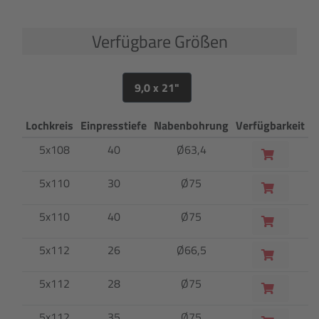
Verfügbare Größen
9,0 x 21"
Lochkreis
Einpresstiefe
Nabenbohrung
Verfügbarkeit
5x108
40
Ø63,4
5x110
30
Ø75
5x110
40
Ø75
5x112
26
Ø66,5
5x112
28
Ø75
5x112
35
Ø75