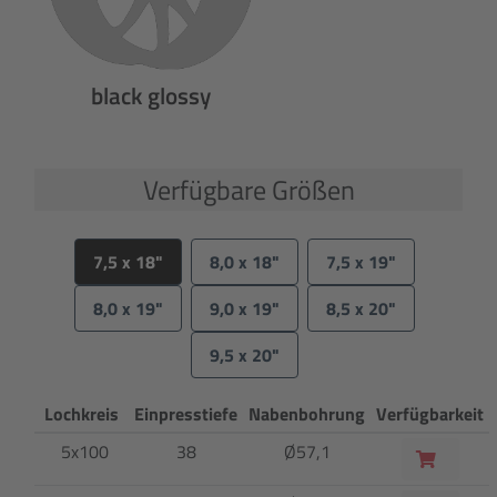
black glossy
Verfügbare Größen
7,5 x 18"
8,0 x 18"
7,5 x 19"
8,0 x 19"
9,0 x 19"
8,5 x 20"
9,5 x 20"
Lochkreis
Einpresstiefe
Nabenbohrung
Verfügbarkeit
5x100
38
Ø57,1