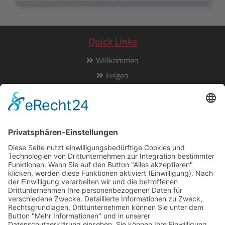
Quick Links
Willkommen
Felgen
Gutachten
Service
Unsern Service erreichen Sie Montags bis Freitags von 8:00
bis 17:00 Uhr:
Hotline:
+49 201 36403-0
E-Mail:
info@tomason.de
Informationen